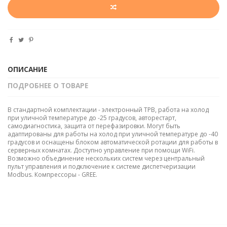
ОПИСАНИЕ
ПОДРОБНЕЕ О ТОВАРЕ
В стандартной комплектации - электронный ТРВ, работа на холод
при уличной температуре до -25 градусов, авторестарт,
самодиагностика, защита от перефазировки. Могут быть
адаптированы для работы на холод при уличной температуре до -40
градусов и оснащены блоком автоматической ротации для работы в
серверных комнатах. Доступно управление при помощи WiFi.
Возможно объединение нескольких систем через центральный
пульт управления и подключение к системе диспетчеризации
Modbus. Компрессоры - GREE.
Тип
Кассетный
Инвертор | плавная
нет
регулировка мощности |
Класс энергопотребления
А